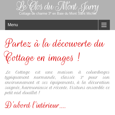
Le Clos du Mont Jarry
Cottage de charme 3* en Baie du Mont Saint Michel
Menu
Partez à la découverte du
Cottage en images !
Le Cottage est une maison à colombages
typiquement normande, classée 3* pour son
environnement et ses équipements, à la décoration
soignée, harmonieuse et récente. Visitons ensemble ce
petit nid douillet !
D’abord l’intérieur….