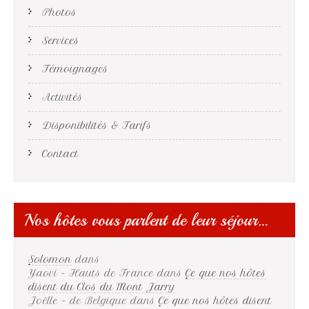
Photos
Services
Témoignages
Activités
Disponibilités & Tarifs
Contact
Nos hôtes vous parlent de leur séjour…
Solomon
dans
Yaovi - Hauts de France
dans
Ce que nos hôtes
disent du Clos du Mont Jarry
Joëlle - de Belgique
dans
Ce que nos hôtes disent