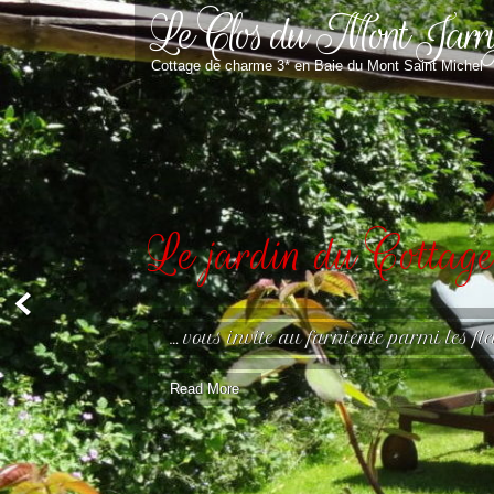
Le Clos du Mont Jarr
Cottage de charme 3* en Baie du Mont Saint Michel
Le jardin du Cottag
… vous invite au farniente parmi les fl
Read More