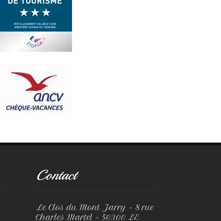
Contact
Le Clos du Mont Jarry - 8 rue
Charles Martel - 50300 LE