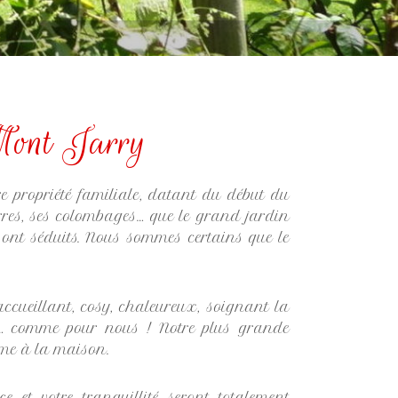
Mont Jarry
re propriété familiale, datant du début du
erres, ses colombages… que le grand jardin
us ont séduits. Nous sommes certains que le
cueillant, cosy, chaleureux, soignant la
sés… comme pour nous ! Notre plus grande
mme à la maison.
 et votre tranquillité seront totalement