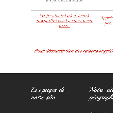
anglo-normandes.
Vérifiez toutes les activités
Appréc
auxquelles vous pouvez avoir
pres
accès
Pour découvrir bien des raisons supplé
Les pages de
Notre sit
notre site
géograph