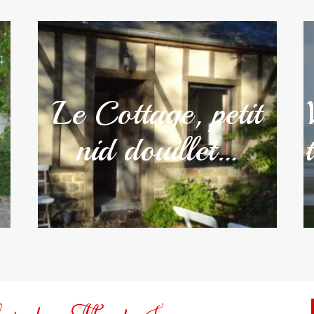
Le Cottage, petit
nid douillet…