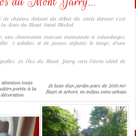
 Clos du Mont Jarry…
 de charme datant du début du siècle dernier, c’est
e la Baie du Mont Saint Michel.
ge, une charmante maison normande à colombages,
illir 3 adultes et de jeunes enfants le temps d’une
quelles Le Clos du Mont Jarry sera l’écrin idéal de
 attention toute
Le luxe d’un jardin-parc de 2000 m²
culière portée à la
fleuri et arboré, en milieu semi-urbain
décoration