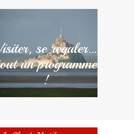
Visiter, se régaler…
tout un programme
!