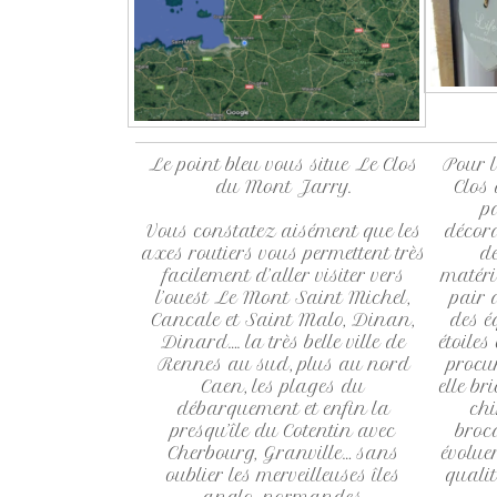
Le point bleu vous situe Le Clos
Pour l
du Mont Jarry.
Clos
p
Vous constatez aisément que les
décor
axes routiers vous permettent très
de
facilement d’aller visiter vers
matéri
l’ouest Le Mont Saint Michel,
pair 
Cancale et Saint Malo, Dinan,
des é
Dinard…. la très belle ville de
étoiles
Rennes au sud, plus au nord
procu
Caen, les plages du
elle br
débarquement et enfin la
ch
presqu’île du Cotentin avec
broc
Cherbourg, Granville… sans
évolue
oublier les merveilleuses îles
qualit