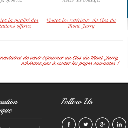
proposées.
hôtes du Cottage.
iez la qualité des
Visitez les extérieurs du Clos du
tations offertes
Mont Jarry
mentaires de venir séjourner au Clos du Mont Jarry,
n’hésitez pas à visiter les pages suivantes !
uation
Follow Us
ique