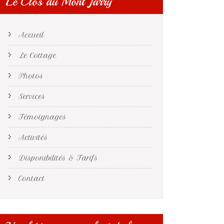
Le Clos du Mont Jarry
Accueil
Le Cottage
Photos
Services
Témoignages
Activités
Disponibilités & Tarifs
Contact