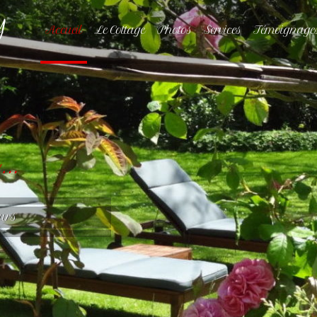
y
Accueil
Le Cottage
Photos
Services
Témoignage
e…
eurs