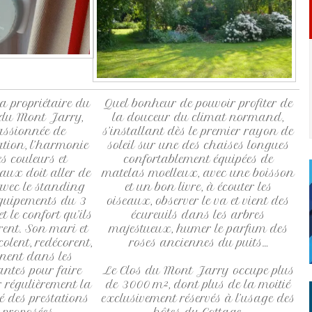
a propriétaire du
Quel bonheur de pouvoir profiter de
 du Mont Jarry,
la douceur du climat normand,
assionnée de
s’installant dès le premier rayon de
ation, l’harmonie
soleil sur une des chaises longues
s couleurs et
confortablement équipées de
aux doit aller de
matelas moelleux, avec une boisson
avec le standing
et un bon livre, à écouter les
quipements du 3
oiseaux, observer le va et vient des
 et le confort qu’ils
écureuils dans les arbres
rent. Son mari et
majestueux, humer le parfum des
icolent, redécorent,
roses anciennes du puits…
inent dans les
antes pour faire
Le Clos du Mont Jarry occupe plus
r régulièrement la
de 3000 m², dont plus de la moitié
é des prestations
exclusivement réservés à l’usage des