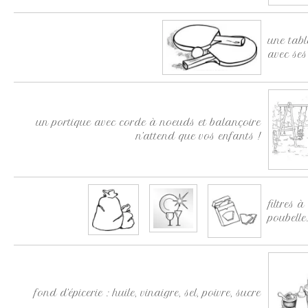
une tab
avec ses
un portique avec corde à noeuds et balançoire
n’attend que vos enfants !
filtres à
poubelle
fond d’épicerie : huile, vinaigre, sel, poivre, sucre