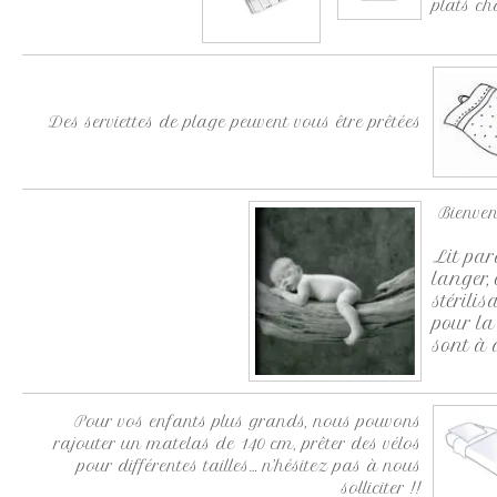
plats c
Des serviettes de plage peuvent vous être prêtées
Bienven
Lit par
langer,
stérili
pour la 
sont à 
Pour vos enfants plus grands, nous pouvons
rajouter un matelas de 140 cm, prêter des vélos
pour différentes tailles… n’hésitez pas à nous
solliciter !!