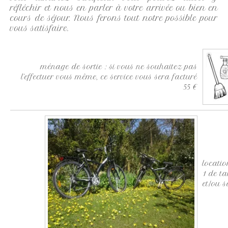
réfléchir et nous en parler à votre arrivée ou bien en
cours de séjour. Nous ferons tout notre possible pour
vous satisfaire.
ménage de sortie : si vous ne souhaitez pas
l’effectuer vous même, ce service vous sera facturé
55 €
locatio
1 de ta
et/ou 