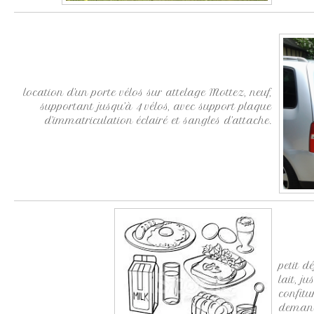
location d’un porte vélos sur attelage Mottez, neuf,
supportant jusqu’à 4 vélos, avec support plaque
d’immatriculation éclairé et sangles d’attache.
petit d
lait, j
confitu
deman