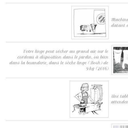
Machine
datant d
Votre linge peut sécher au grand air, sur le
cordeau à disposition dans le jardin, ou bien
dans la buanderie, dans le sèche linge (Bosh) de
9 kg (2016)
Une tabl
attende