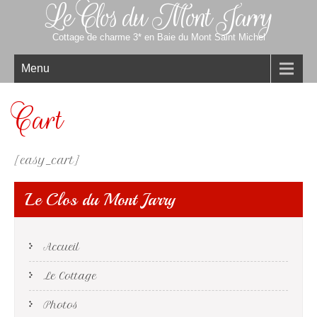
Le Clos du Mont Jarry
Cottage de charme 3* en Baie du Mont Saint Michel
Menu
Cart
[easy_cart]
Le Clos du Mont Jarry
Accueil
Le Cottage
Photos