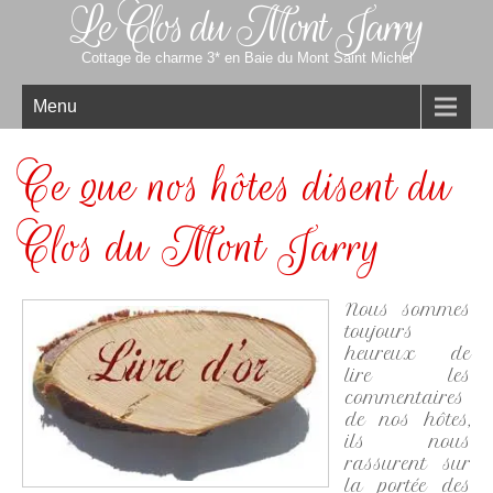
Le Clos du Mont Jarry
Cottage de charme 3* en Baie du Mont Saint Michel
Menu
Ce que nos hôtes disent du
Clos du Mont Jarry
Nous sommes
toujours
heureux de
lire les
commentaires
de nos hôtes,
ils nous
rassurent sur
la portée des