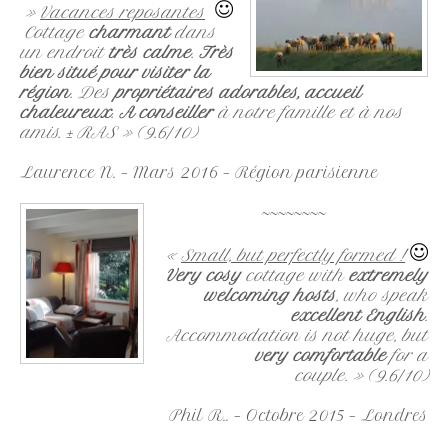
»
Vacances reposantes
Cottage
charmant
dans
un endroit
très calme
.
Très
bien situé pour visiter la
région
. Des
propriétaires adorables, accueil
chaleureux
.
A conseiller
à notre famille et à nos
amis. ± RAS » (9.6/10)
Laurence N. – Mars 2016 – Région parisienne
~~~~~~~~
«
Small, but perfectly formed !
Very cosy
cottage with
extremely
welcoming hosts
, who speak
excellent English
.
Accommodation is not huge, but
very comfortable
for a
couple. »
(9.6/10)
Phil R.. – Octobre 2015 – Londres