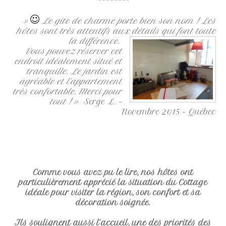
»
Le gite de charme porte bien son nom ! Les
hôtes sont très attentifs aux détails qui
font toute
la différence.
Vous pouvez réserver cet
endroit idéalement situé et
tranquille. Le jardin est
agréable et l’appartement
très confortable. Merci pour
tout !
» Serge L. –
Novembre 2015 – Québec
Comme vous avez pu le lire, nos hôtes ont
particulièrement apprécié la situation du Cottage
idéale pour visiter la région, son confort et sa
décoration soignée.
Ils soulignent aussi l’accueil, une des priorités des