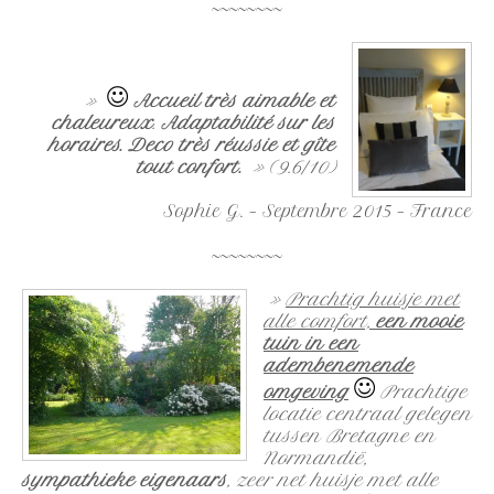
~~~~~~~~
»
Accueil très aimable et
chaleureux
.
Adaptabilité sur les
horaires. Deco très réussie et gîte
tout confort.
» (9.6/10)
Sophie G. – Septembre 2015 – France
~~~~~~~~
»
Prachtig huisje met
alle comfort,
een mooie
tuin in een
adembenemende
omgeving
Prachtige
locatie centraal gelegen
tussen Bretagne en
Normandië,
sympathieke eigenaars
, zeer net huisje met alle