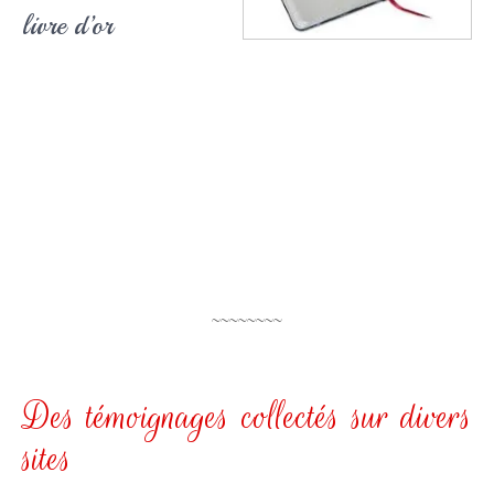
livre d’or
~~~~~~~~
Des témoignages collectés sur divers
sites