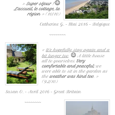
»
Super séjour
!
L’accueil, le cottage, la
région
» (10/10)
Catherine G. – Mai 2016 – Belgique
~~~~~~~~
«
We hopefully stay again and a
bit longer too
A little house
all to yourselves.
Very
comfortable and peaceful;
we
were able to sit in the garden as
the
weather was kind too
. »
(9.2/10)
Susan O. – Avril 2016 – Great Britain
~~~~~~~~