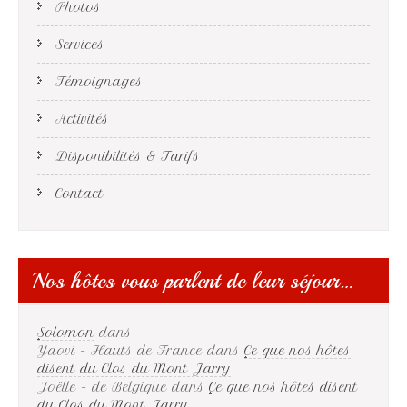
Photos
Services
Témoignages
Activités
Disponibilités & Tarifs
Contact
Nos hôtes vous parlent de leur séjour…
Solomon
dans
Yaovi - Hauts de France
dans
Ce que nos hôtes
disent du Clos du Mont Jarry
Joëlle - de Belgique
dans
Ce que nos hôtes disent
du Clos du Mont Jarry