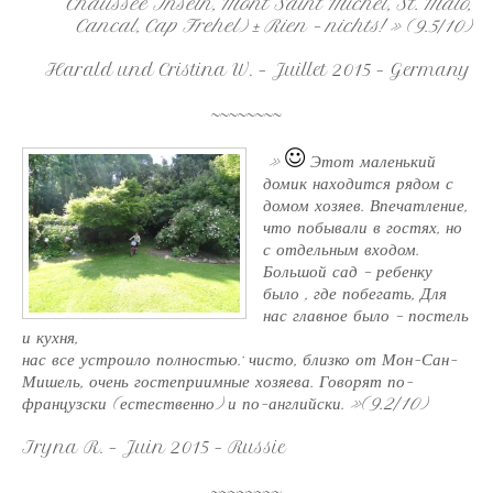
Chaussee Inseln, Mont Saint Michel, St. Malo,
Cancal, Cap Frehel) ± Rien – nichts! » (9.5/10)
Harald und Cristina W. – Juillet 2015 – Germany
~~~~~~~~
»
Эт
от маленький
домик находится рядом с
домом хозяев. Впечат
ление,
что побывали в гостях, но
с отдельным входом.
Большой сад – ребенку
было , где побегать, Для
нас главное было – постель
и кухня,
нас все устроило полностью: чисто, близко от Мон-Сан-
Мишель, очень гостеприимные хозяева. Говорят по-
французски (естественно) и по-английски. »(9.2/10)
Iryna R. – Juin 2015 – Russie
~~~~~~~~