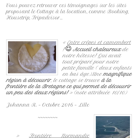
Vous pouvez retrouver ces témoignages sur les sites
proposant le Cottage à la location, comme Booking,
Housetrip, Tripadvisor…
«
Entre crêpes et camembert
!
Accueil chaleureux
de
notre hôtesse! Qui avait
tout préparé pour notre
petite famille ( deux enfants
en bas âge).Une
magnifique
région à découvrir
, le cottage se trouve
à la
frontière de la Bretagne ce qui permet de découvrir
un peu des deux régions!
» (note attribuée 10/10)
Johanna R. – Octobre 2016 – Lille
~~~~~~~~
»
Frontière Normandie