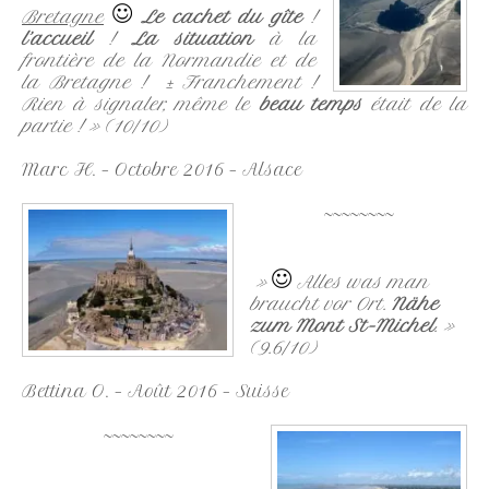
Bretagne
Le cachet du gîte
!
l’accueil
!
La situation
à la
frontière de la Normandie et de
la Bretagne ! ± Franchement !
Rien à signaler, même le
beau temps
était de la
partie !
» (10/10)
Marc H. – Octobre 2016 – Alsace
~~~~~~~~
»
Alles was man
braucht vor Ort.
Nähe
zum Mont St-Michel
. »
(9.6/10)
Bettina O. – Août 2016 – Suisse
~~~~~~~~