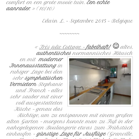
comfort en een grote mooie tuin.
Een echte
aanrader.
» (10/10)
Edwin L. – Septembre 2015 – Belgique
~~~~~~~~
«
Très jolie Cottage –
fabelhaft!
altes,
authentisches
normannisches Häusch
en mit
moderner
Innenausstattung
in
ruhiger Lage
bei den
sehr
symphatischen
Vermietern
Stephanie
und Franck – alles
sehr sauber mit einer
voll ausgestatteten
Küche – genau das
Richtige, um zu entspannen mit einem großen
alten Garten – morgens konnte man zu Fuß in der
nahegelegenen Boulangerie etwas zum Frühstück
einkaufen –
günstige Lage für Ausflüge
(Granville,