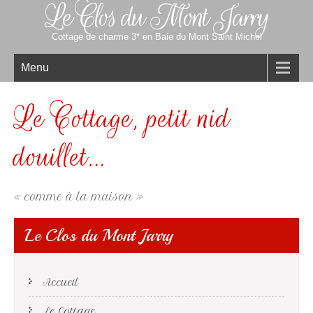
Le Clos du Mont Jarry
Cottage de charme 3* en Baie du Mont Saint Michel
Menu
Le Cottage, petit nid
douillet…
« comme à la maison »
Le Clos du Mont Jarry
Accueil
Le Cottage