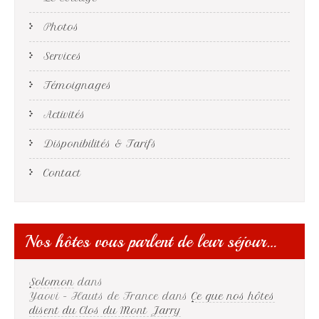
Photos
Services
Témoignages
Activités
Disponibilités & Tarifs
Contact
Nos hôtes vous parlent de leur séjour…
Solomon
dans
Yaovi - Hauts de France
dans
Ce que nos hôtes
disent du Clos du Mont Jarry